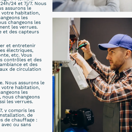
 24h/24 et 7j/7. Nous
us assurons le
votre habitation,
hangeons les
nous changeons les
ent les verrues.
 et des capteurs
er et entretenir
es électriques,
nte, etc. Vous
s contrôles et des
’ambiance et des
aux de circulation
e. Nous assurons le
votre habitation,
hangeons les
e, nous changeons
si les verrues.
7, y compris les
nstallation, de
es de chauffage :
s avec ou sans