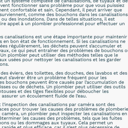
t un système complexe de canalisations, de tuyaux et de
ivent fonctionner sans problème pour que vous puissiez
ment confortable et sain. Cependant, il peut arriver que
surviennent, comme des bouchons dans les canalisations
 ou des inondations. Dans de telles situations, il est
ire appel à un plombier professionnel pour effectuer un
s canalisations est une étape importante pour maintenir
ns en bon état de fonctionnement. Si les canalisations ne
ées régulièrement, les déchets peuvent s’accumuler et
uyaux, ce qui peut entraîner des problèmes de bouchons o
. Un plombier peut utiliser des méthodes telles que le
x usées pour nettoyer les canalisations et les garder
ons.
es éviers, des toilettes, des douches, des lavabos et des
peut s’avérer être un problème fréquent pour les
Les bouchons peuvent être causés par l’accumulation de
isses ou de déchets. Un plombier peut utiliser des outils
ntouses et des tiges flexibles pour déboucher les
t assurer un écoulement fluide de l’eau.
t l’inspection des canalisations par caméra sont des
aces pour trouver les causes des problèmes de plomberie
e caméra, un plombier peut inspecter les canalisations en
éterminer les causes des problèmes, tels que les fuites
chons ou les dommages aux tuyaux. Cela permet un
apide et plus efficace, car il n’est plus nécessaire de