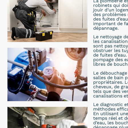
La plomberie es
robinets qui do
jouir d’un loge
des problèmes 
des fuites d’eau
important de fa
dépannage.
Le nettoyage de
les canalisatio
sont pas nettoy
obstruer les t
de fuites d’eau
pompage des eau
libres de bouch
Le débouchage d
salles de bain 
propriétaires. 
cheveux, de gra
tels que des ve
canalisations e
Le diagnostic e
méthodes effic
En utilisant un
temps réel et d
d’eau, les bou
dépannage plus r