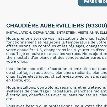
FAIRE UNE D
CHAUDIÈRE AUBERVILLIERS (93300
INSTALLATION, DÉPANNAGE, ENTRETIEN, VISITE ANNUEL
Nous prenons soin de vos installations de chauffage.
fonctionnement et réglerons la température de votre 
effectuerons les contrôles et les réglages, changero
votre chaudière HS, changerons les tuyauteries d’éc
chauffage en cuivre et aussi les verrues. Nous ajout
thermostats d’ambiance et des sondes extérieures dan
votre choix.
Installation, contrôle, réparation et entretien de tou
de chauffage : radiateurs, planchers radiants, planch
chauffages électriques, chauffe-eau avec ou sans rad
en fonte, etc.
Nous installons, contrôlons, réparons et entretenons 
systèmes de chauffage : radiateurs, planchers radiant
électriques, chauffe-eau avec ou sans radiateurs, cha
etc.
Vous avez besoin d’un professionnel pour votre chauf