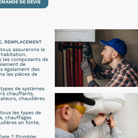
EMANDE DE DEVIS
)
LE, REMPLACEMENT
 Nous assurerons le
habitation,
ns les composants de
oulement de
ons également des
s les pièces de
s types de systèmes
ers chauffants,
iateurs, chaudières
tous les types de
s, chauffages
udières en fonte,
fage ? Plombier