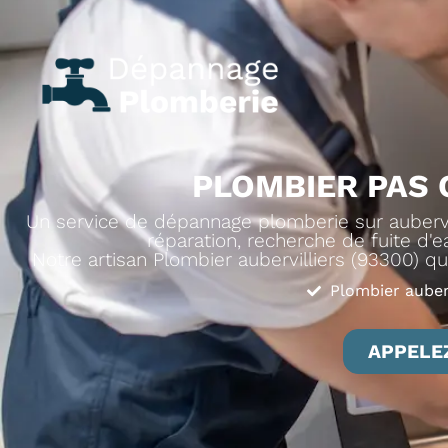
PLOMBIER PAS 
Un service de dépannage plomberie sur aubervil
réparation, recherche de fuite d'ea
Notre artisan Plombier aubervilliers (93300) qua
Plombier auberv
APPELEZ