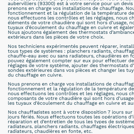
aubervilliers (93300) est à votre service pour un devis
prenons en charge vos installations de chauffage. No
fonctionnement et la régulation de la température de 
nous effectuons les contrôles et les réglages, nous c
éléments de votre chaudière qui sont hors d’usage, 
tuyaux d’écoulement du chauffage en cuivre et égalem
Nous ajoutons également des thermostats d’ambiance
extérieurs dans les pièces de votre choix.
Nos techniciens expérimentés peuvent réparer, install
tous types de systèmes : planchers radiants, chauffag
chauffe-eau avec ou sans radiateurs, chaudières en fo
pouvez également compter sur eux pour effectuer de
réglages de votre système, ajouter des thermostats d
sondes extérieures dans vos pièces et changer les tuy
du chauffage en cuivre.
Nous prenons en charge vos installations de chauffag
fonctionnement et la régulation de la température de 
nous effectuons les contrôles et les réglages, nous c
composants de votre chaudière qui sont hors d’usag
les tuyaux d’écoulement du chauffage en cuivre et aus
Nos chauffagistes sont à
votre disposition 7 jours sur 
jours fériés. Nous effectuons toutes les opérations d’i
réparation et d’entretien de tous les types de systèm
radiateurs, planchers radiants, chauffages électrique
radiateurs, chaudières en fonte, etc.