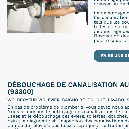
creuser ou de d
Le dépannage d
les canalisatio
tels que les bo
telles que le n
débouchage des 
l’inspection de
pour résoudre 
FAIRE UNE D
DÉBOUCHAGE DE CANALISATION AU
(93300)
WC, BROYEUR WC, EVIER, BAIGNOIRE, DOUCHE, LAVABO, S
En cas de problème de plomberie, vous devez nous ap
Nous proposons le nettoyage des canalisations, le p
usées et le débouchage des éviers, toilettes, douches, 
bain ; le diagnostic et l’inspection des canalisations p
pompe de relevage des fosses septiques ; le traitemen