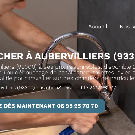
Accueil
Nos s
CHER À AUBERVILLIERS (933
liers (93300) à des prix raisonnables, disponible 
u ou débouchage de canalisation, toilettes, évier, sa
lifié pour travailler sur des chantiers de particuli
illiers (93300) pas cher
Disponible 24/24 & 7/7
 DÉS MAINTENANT 06 95 95 70 70