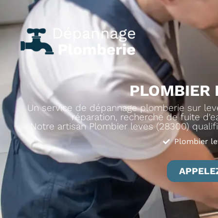
PLOMBIER 
Un service de dépannage plomberie sur leves
réparation, recherche de fuite d'ea
Notre artisan Plombier leves (28300) qualifi
Plombier le
APPELEZ