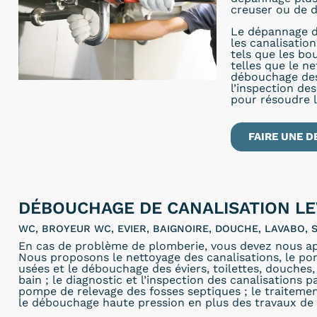
creuser ou de d
Le dépannage d
les canalisatio
tels que les bo
telles que le n
débouchage des 
l’inspection de
pour résoudre 
FAIRE UNE D
DÉBOUCHAGE DE CANALISATION LE
WC, BROYEUR WC, EVIER, BAIGNOIRE, DOUCHE, LAVABO, S
En cas de problème de plomberie, vous devez nous ap
Nous proposons le nettoyage des canalisations, le p
usées et le débouchage des éviers, toilettes, douches, 
bain ; le diagnostic et l’inspection des canalisations p
pompe de relevage des fosses septiques ; le traitemen
le débouchage haute pression en plus des travaux de 