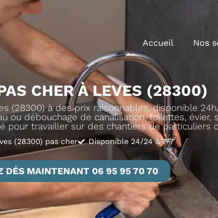
Accueil
Nos s
PAS CHER À LEVES (28300)
 (28300) à des prix raisonnables, disponible 24h/
u ou débouchage de canalisation, toilettes, évier, sa
é pour travailler sur des chantiers de particuliers 
ves (28300) pas cher
Disponible 24/24 & 7/7
 DÉS MAINTENANT 06 95 95 70 70