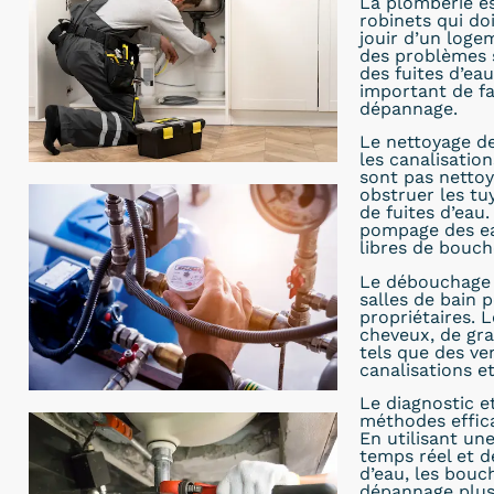
La plomberie es
robinets qui do
jouir d’un loge
des problèmes 
des fuites d’eau
important de fa
dépannage.
Le nettoyage de
les canalisatio
sont pas nettoy
obstruer les t
de fuites d’eau
pompage des eau
libres de bouch
Le débouchage d
salles de bain 
propriétaires. 
cheveux, de gra
tels que des ve
canalisations e
Le diagnostic e
méthodes effic
En utilisant un
temps réel et d
d’eau, les bou
dépannage plus r