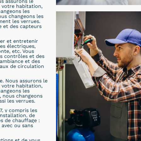
us assurons le
votre habitation,
hangeons les
nous changeons les
ent les verrues.
 et des capteurs
er et entretenir
es électriques,
nte, etc. Vous
s contrôles et des
’ambiance et des
aux de circulation
e. Nous assurons le
votre habitation,
hangeons les
e, nous changeons
si les verrues.
7, y compris les
nstallation, de
es de chauffage :
s avec ou sans
stions et de vous