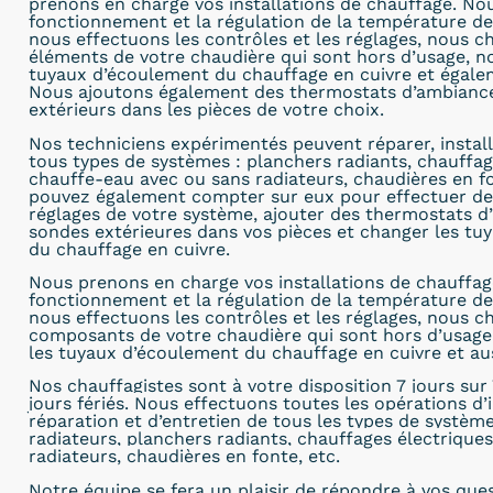
prenons en charge vos installations de chauffage. No
fonctionnement et la régulation de la température de 
nous effectuons les contrôles et les réglages, nous c
éléments de votre chaudière qui sont hors d’usage, 
tuyaux d’écoulement du chauffage en cuivre et égalem
Nous ajoutons également des thermostats d’ambiance
extérieurs dans les pièces de votre choix.
Nos techniciens expérimentés peuvent réparer, install
tous types de systèmes : planchers radiants, chauffag
chauffe-eau avec ou sans radiateurs, chaudières en fo
pouvez également compter sur eux pour effectuer de
réglages de votre système, ajouter des thermostats d
sondes extérieures dans vos pièces et changer les tuy
du chauffage en cuivre.
Nous prenons en charge vos installations de chauffag
fonctionnement et la régulation de la température de 
nous effectuons les contrôles et les réglages, nous c
composants de votre chaudière qui sont hors d’usag
les tuyaux d’écoulement du chauffage en cuivre et aus
Nos chauffagistes sont à
votre disposition 7 jours sur 
jours fériés. Nous effectuons toutes les opérations d’i
réparation et d’entretien de tous les types de systèm
radiateurs, planchers radiants, chauffages électrique
radiateurs, chaudières en fonte, etc.
Notre équipe se fera un plaisir de répondre à vos que