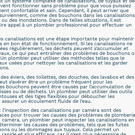
t un système complexe de canalisations, de tuyaux et de
ivent fonctionner sans problème pour que vous puissiez
ment confortable et sain. Cependant, il peut arriver que
surviennent, comme des bouchons dans les canalisations
 ou des inondations. Dans de telles situations, il est
ire appel à un plombier professionnel pour effectuer un
s canalisations est une étape importante pour maintenir
ns en bon état de fonctionnement. Si les canalisations ne
ées régulièrement, les déchets peuvent s’accumuler et
uyaux, ce qui peut entraîner des problèmes de bouchons o
. Un plombier peut utiliser des méthodes telles que le
x usées pour nettoyer les canalisations et les garder
ons.
es éviers, des toilettes, des douches, des lavabos et des
peut s’avérer être un problème fréquent pour les
Les bouchons peuvent être causés par l’accumulation de
isses ou de déchets. Un plombier peut utiliser des outils
ntouses et des tiges flexibles pour déboucher les
t assurer un écoulement fluide de l’eau.
t l’inspection des canalisations par caméra sont des
aces pour trouver les causes des problèmes de plomberie
e caméra, un plombier peut inspecter les canalisations en
éterminer les causes des problèmes, tels que les fuites
chons ou les dommages aux tuyaux. Cela permet un
apide et plus efficace, car il n’est plus nécessaire de