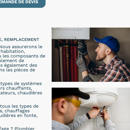
EMANDE DE DEVIS
LE, REMPLACEMENT
 Nous assurerons le
habitation,
ns les composants de
oulement de
ons également des
s les pièces de
s types de systèmes
ers chauffants,
iateurs, chaudières
tous les types de
s, chauffages
udières en fonte,
fage ? Plombier