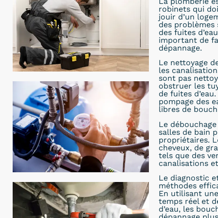
La plomberie es
robinets qui do
jouir d’un loge
des problèmes 
des fuites d’eau
important de fa
dépannage.
Le nettoyage de
les canalisatio
sont pas nettoy
obstruer les t
de fuites d’eau
pompage des eau
libres de bouch
Le débouchage d
salles de bain 
propriétaires. 
cheveux, de gra
tels que des ve
canalisations e
Le diagnostic e
méthodes effic
En utilisant un
temps réel et d
d’eau, les bou
dépannage plus r