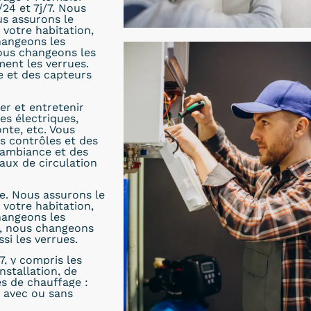
/24 et 7j/7. Nous
us assurons le
votre habitation,
hangeons les
nous changeons les
ent les verrues.
 et des capteurs
er et entretenir
es électriques,
nte, etc. Vous
s contrôles et des
’ambiance et des
aux de circulation
e. Nous assurons le
votre habitation,
hangeons les
e, nous changeons
si les verrues.
7, y compris les
nstallation, de
es de chauffage :
s avec ou sans