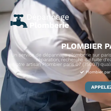
PLOMBIER PA
Un service de dépannage plomberie sur paris 
réparation, recherche de fuite d'ea
Notre artisan Plombier paris 07 (75007) quali
Plombier par
APPELEZ