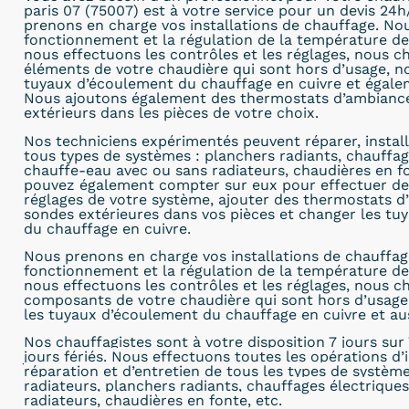
paris 07 (75007) est à votre service pour un devis 24h
prenons en charge vos installations de chauffage. No
fonctionnement et la régulation de la température de 
nous effectuons les contrôles et les réglages, nous c
éléments de votre chaudière qui sont hors d’usage, 
tuyaux d’écoulement du chauffage en cuivre et égalem
Nous ajoutons également des thermostats d’ambiance
extérieurs dans les pièces de votre choix.
Nos techniciens expérimentés peuvent réparer, install
tous types de systèmes : planchers radiants, chauffag
chauffe-eau avec ou sans radiateurs, chaudières en fo
pouvez également compter sur eux pour effectuer de
réglages de votre système, ajouter des thermostats d
sondes extérieures dans vos pièces et changer les tuy
du chauffage en cuivre.
Nous prenons en charge vos installations de chauffag
fonctionnement et la régulation de la température de 
nous effectuons les contrôles et les réglages, nous c
composants de votre chaudière qui sont hors d’usag
les tuyaux d’écoulement du chauffage en cuivre et aus
Nos chauffagistes sont à
votre disposition 7 jours sur 
jours fériés. Nous effectuons toutes les opérations d’i
réparation et d’entretien de tous les types de systèm
radiateurs, planchers radiants, chauffages électrique
radiateurs, chaudières en fonte, etc.