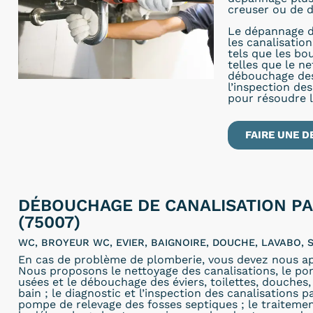
creuser ou de d
Le dépannage d
les canalisatio
tels que les bo
telles que le n
débouchage des 
l’inspection de
pour résoudre 
FAIRE UNE D
DÉBOUCHAGE DE CANALISATION PA
(75007)
WC, BROYEUR WC, EVIER, BAIGNOIRE, DOUCHE, LAVABO, S
En cas de problème de plomberie, vous devez nous ap
Nous proposons le nettoyage des canalisations, le p
usées et le débouchage des éviers, toilettes, douches, 
bain ; le diagnostic et l’inspection des canalisations p
pompe de relevage des fosses septiques ; le traitemen