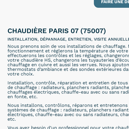
FAIRE UNE D
CHAUDIÈRE PARIS 07 (75007)
INSTALLATION, DÉPANNAGE, ENTRETIEN, VISITE ANNUEL
Nous prenons soin de vos installations de chauffage.
fonctionnement et réglerons la température de votre 
effectuerons les contrôles et les réglages, changero
votre chaudière HS, changerons les tuyauteries d’éc
chauffage en cuivre et aussi les verrues. Nous ajout
thermostats d’ambiance et des sondes extérieures dan
votre choix.
Installation, contrôle, réparation et entretien de tou
de chauffage : radiateurs, planchers radiants, planch
chauffages électriques, chauffe-eau avec ou sans rad
en fonte, etc.
Nous installons, contrôlons, réparons et entretenons 
systèmes de chauffage : radiateurs, planchers radiant
électriques, chauffe-eau avec ou sans radiateurs, cha
etc.
Vous avez besoin d’un professionnel pour votre chauf