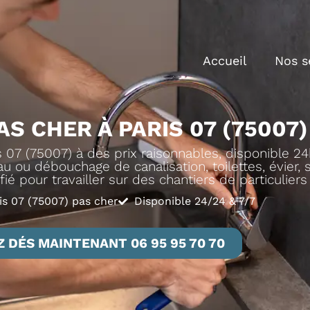
Accueil
Nos s
S CHER À PARIS 07 (75007)
07 (75007) à des prix raisonnables, disponible 24
u ou débouchage de canalisation, toilettes, évier, sa
fié pour travailler sur des chantiers de particulier
is 07 (75007) pas cher
Disponible 24/24 & 7/7
 DÉS MAINTENANT 06 95 95 70 70