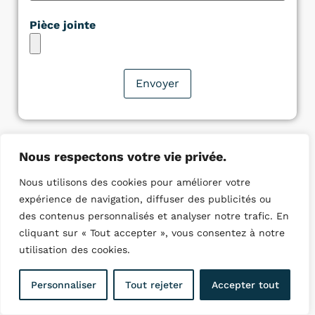
Pièce jointe
Nous respectons votre vie privée.
Nous utilisons des cookies pour améliorer votre
Quelques villes ou nous
expérience de navigation, diffuser des publicités ou
intervenons :
des contenus personnalisés et analyser notre trafic. En
cliquant sur « Tout accepter », vous consentez à notre
Plombier Versailles
utilisation des cookies.
Plombier Sartrouville
Plombier Mantes la Jolie
Personnaliser
Tout rejeter
Accepter tout
Plombier Saint Germain en Laye