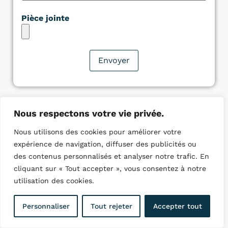
Pièce jointe
Nous respectons votre vie privée.
Nous utilisons des cookies pour améliorer votre
Quelques villes ou nous
expérience de navigation, diffuser des publicités ou
intervenons :
des contenus personnalisés et analyser notre trafic. En
cliquant sur « Tout accepter », vous consentez à notre
Plombier Boulogne-Billancourt
utilisation des cookies.
Plombier Nanterre
Plombier Courbevoie
Personnaliser
Tout rejeter
Accepter tout
Plombier Colombes