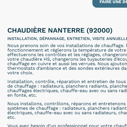
FAIRE UNE D
CHAUDIÈRE NANTERRE (92000)
INSTALLATION, DÉPANNAGE, ENTRETIEN, VISITE ANNUEL
Nous prenons soin de vos installations de chauffage.
fonctionnement et réglerons la température de votre 
effectuerons les contrôles et les réglages, changero
votre chaudière HS, changerons les tuyauteries d’éc
chauffage en cuivre et aussi les verrues. Nous ajout
thermostats d’ambiance et des sondes extérieures dan
votre choix.
Installation, contrôle, réparation et entretien de tou
de chauffage : radiateurs, planchers radiants, planch
chauffages électriques, chauffe-eau avec ou sans rad
en fonte, etc.
Nous installons, contrôlons, réparons et entretenons 
systèmes de chauffage : radiateurs, planchers radiant
électriques, chauffe-eau avec ou sans radiateurs, cha
etc.
Vous avez besoin d’un professionnel pour votre chauf