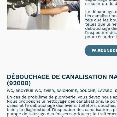
creuser ou de d
Le dépannage d
les canalisatio
tels que les bo
telles que le n
débouchage des 
l’inspection de
pour résoudre 
FAIRE UNE D
DÉBOUCHAGE DE CANALISATION N
(92000)
WC, BROYEUR WC, EVIER, BAIGNOIRE, DOUCHE, LAVABO, S
En cas de problème de plomberie, vous devez nous ap
Nous proposons le nettoyage des canalisations, le p
usées et le débouchage des éviers, toilettes, douches, 
bain ; le diagnostic et l’inspection des canalisations p
pompe de relevage des fosses septiques ; le traitemen