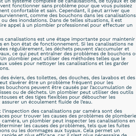
t un système complexe de canalisations, de tuyaux et de
ivent fonctionner sans problème pour que vous puissiez
ment confortable et sain. Cependant, il peut arriver que
surviennent, comme des bouchons dans les canalisations
 ou des inondations. Dans de telles situations, il est
ire appel à un plombier professionnel pour effectuer un
s canalisations est une étape importante pour maintenir
ns en bon état de fonctionnement. Si les canalisations ne
ées régulièrement, les déchets peuvent s’accumuler et
uyaux, ce qui peut entraîner des problèmes de bouchons o
. Un plombier peut utiliser des méthodes telles que le
x usées pour nettoyer les canalisations et les garder
ons.
es éviers, des toilettes, des douches, des lavabos et des
peut s’avérer être un problème fréquent pour les
Les bouchons peuvent être causés par l’accumulation de
isses ou de déchets. Un plombier peut utiliser des outils
ntouses et des tiges flexibles pour déboucher les
t assurer un écoulement fluide de l’eau.
t l’inspection des canalisations par caméra sont des
aces pour trouver les causes des problèmes de plomberie
e caméra, un plombier peut inspecter les canalisations en
éterminer les causes des problèmes, tels que les fuites
chons ou les dommages aux tuyaux. Cela permet un
apide et plus efficace, car il n’est plus nécessaire de