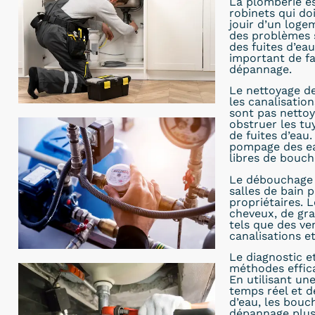
La plomberie es
robinets qui do
jouir d’un loge
des problèmes 
des fuites d’eau
important de fa
dépannage.
Le nettoyage de
les canalisatio
sont pas nettoy
obstruer les t
de fuites d’eau
pompage des eau
libres de bouch
Le débouchage d
salles de bain 
propriétaires. 
cheveux, de gra
tels que des ve
canalisations e
Le diagnostic e
méthodes effic
En utilisant un
temps réel et d
d’eau, les bou
dépannage plus r