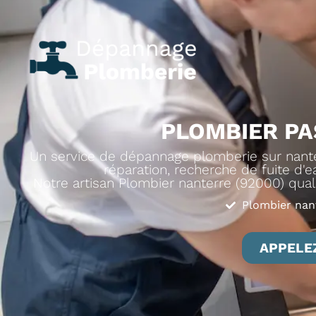
PLOMBIER PA
Un service de dépannage plomberie sur nanter
réparation, recherche de fuite d'ea
Notre artisan Plombier nanterre (92000) qualif
Plombier nan
APPELEZ