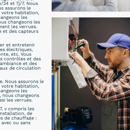
/24 et 7j/7. Nous
us assurons le
votre habitation,
hangeons les
nous changeons les
ent les verrues.
 et des capteurs
er et entretenir
es électriques,
nte, etc. Vous
s contrôles et des
’ambiance et des
aux de circulation
e. Nous assurons le
votre habitation,
hangeons les
e, nous changeons
si les verrues.
7, y compris les
nstallation, de
es de chauffage :
s avec ou sans