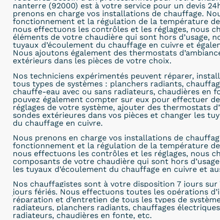
nanterre (92000) est à votre service pour un devis 24h
prenons en charge vos installations de chauffage. No
fonctionnement et la régulation de la température de 
nous effectuons les contrôles et les réglages, nous c
éléments de votre chaudière qui sont hors d’usage, 
tuyaux d’écoulement du chauffage en cuivre et égalem
Nous ajoutons également des thermostats d’ambiance
extérieurs dans les pièces de votre choix.
Nos techniciens expérimentés peuvent réparer, install
tous types de systèmes : planchers radiants, chauffag
chauffe-eau avec ou sans radiateurs, chaudières en fo
pouvez également compter sur eux pour effectuer de
réglages de votre système, ajouter des thermostats d
sondes extérieures dans vos pièces et changer les tuy
du chauffage en cuivre.
Nous prenons en charge vos installations de chauffag
fonctionnement et la régulation de la température de 
nous effectuons les contrôles et les réglages, nous c
composants de votre chaudière qui sont hors d’usag
les tuyaux d’écoulement du chauffage en cuivre et aus
Nos chauffagistes sont à
votre disposition 7 jours sur 
jours fériés. Nous effectuons toutes les opérations d’i
réparation et d’entretien de tous les types de systèm
radiateurs, planchers radiants, chauffages électrique
radiateurs, chaudières en fonte, etc.