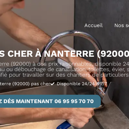
Accueil
Nos s
S CHER À NANTERRE (92000
re (92000) à des prix raisonnables, disponible 24
u ou débouchage de canalisation, toilettes, évier, sa
ié pour travailler sur des chantiers de particulier
terre (92000) pas cher
Disponible 24/24 & 7/7
 DÉS MAINTENANT 06 95 95 70 70