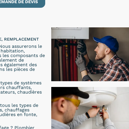
EMANDE DE DEVIS
LE, REMPLACEMENT
 Nous assurerons le
habitation,
ns les composants de
oulement de
ons également des
s les pièces de
s types de systèmes
ers chauffants,
iateurs, chaudières
tous les types de
s, chauffages
udières en fonte,
fage ? Plombier