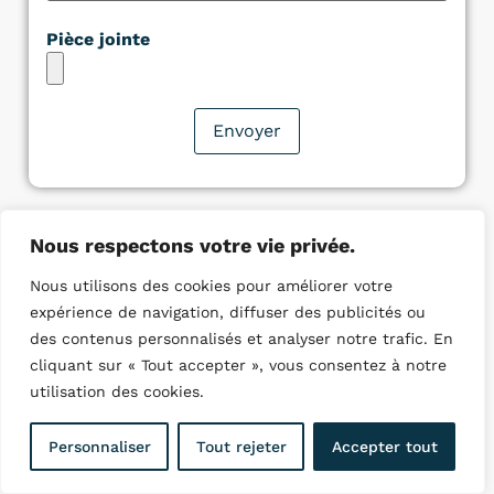
Pièce jointe
Nous respectons votre vie privée.
Nous utilisons des cookies pour améliorer votre
Quelques villes ou nous
expérience de navigation, diffuser des publicités ou
intervenons :
des contenus personnalisés et analyser notre trafic. En
cliquant sur « Tout accepter », vous consentez à notre
Plombier Boulogne-Billancourt
utilisation des cookies.
Plombier Nanterre
Plombier Courbevoie
Personnaliser
Tout rejeter
Accepter tout
Plombier Colombes