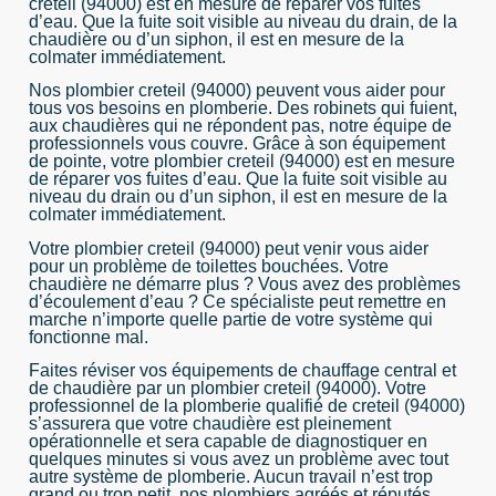
creteil (94000) est en mesure de réparer vos fuites
d’eau. Que la fuite soit visible au niveau du drain, de la
chaudière ou d’un siphon, il est en mesure de la
colmater immédiatement.
Nos plombier creteil (94000) peuvent vous aider pour
tous vos besoins en plomberie. Des robinets qui fuient,
aux chaudières qui ne répondent pas, notre équipe de
professionnels vous couvre. Grâce à son équipement
de pointe, votre plombier creteil (94000) est en mesure
de réparer vos fuites d’eau. Que la fuite soit visible au
niveau du drain ou d’un siphon, il est en mesure de la
colmater immédiatement.
Votre plombier creteil (94000) peut venir vous aider
pour un problème de toilettes bouchées. Votre
chaudière ne démarre plus ? Vous avez des problèmes
d’écoulement d’eau ? Ce spécialiste peut remettre en
marche n’importe quelle partie de votre système qui
fonctionne mal.
Faites réviser vos équipements de chauffage central et
de chaudière par un plombier creteil (94000). Votre
professionnel de la plomberie qualifié de creteil (94000)
s’assurera que votre chaudière est pleinement
opérationnelle et sera capable de diagnostiquer en
quelques minutes si vous avez un problème avec tout
autre système de plomberie. Aucun travail n’est trop
grand ou trop petit, nos plombiers agréés et réputés