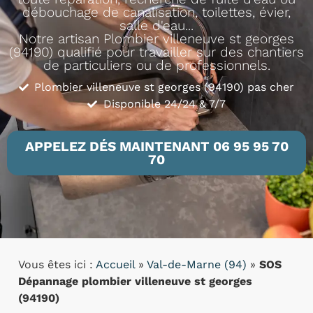
débouchage de canalisation, toilettes, évier,
salle d'eau...
Notre artisan Plombier villeneuve st georges
(94190) qualifié pour travailler sur des chantiers
de particuliers ou de professionnels.
Plombier villeneuve st georges (94190) pas cher
Disponible 24/24 & 7/7
APPELEZ DÉS MAINTENANT 06 95 95 70
70
Vous êtes ici :
Accueil
»
Val-de-Marne (94)
»
SOS
Dépannage plombier villeneuve st georges
(94190)