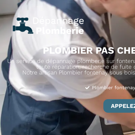
PLOMBIER PAS CHE
Un service de dépannage plomberie sur fontenay
toute réparation, recherche de fuite d
Notre artisan Plombier fontenay sous bois 
Plombier fontenay
APPELEZ