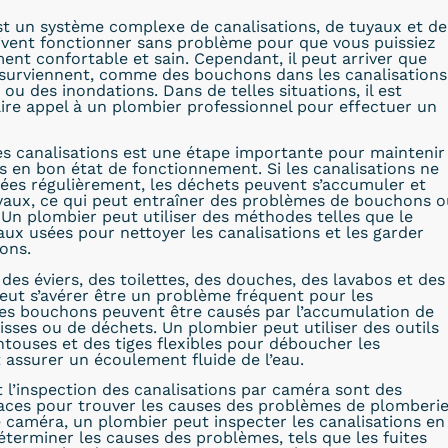
t un système complexe de canalisations, de tuyaux et de
ivent fonctionner sans problème pour que vous puissiez
ment confortable et sain. Cependant, il peut arriver que
surviennent, comme des bouchons dans les canalisations
 ou des inondations. Dans de telles situations, il est
ire appel à un plombier professionnel pour effectuer un
s canalisations est une étape importante pour maintenir
ns en bon état de fonctionnement. Si les canalisations ne
ées régulièrement, les déchets peuvent s’accumuler et
uyaux, ce qui peut entraîner des problèmes de bouchons o
. Un plombier peut utiliser des méthodes telles que le
x usées pour nettoyer les canalisations et les garder
ons.
es éviers, des toilettes, des douches, des lavabos et des
peut s’avérer être un problème fréquent pour les
Les bouchons peuvent être causés par l’accumulation de
isses ou de déchets. Un plombier peut utiliser des outils
ntouses et des tiges flexibles pour déboucher les
t assurer un écoulement fluide de l’eau.
t l’inspection des canalisations par caméra sont des
aces pour trouver les causes des problèmes de plomberie
e caméra, un plombier peut inspecter les canalisations en
éterminer les causes des problèmes, tels que les fuites