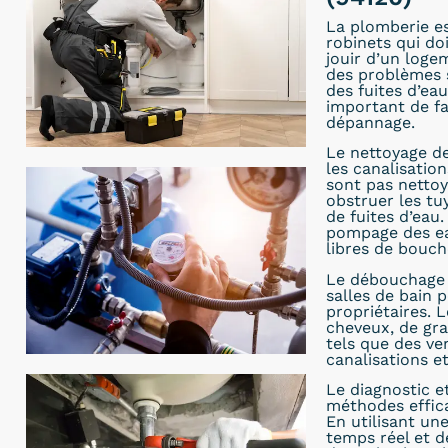
La plomberie es
robinets qui do
jouir d’un loge
des problèmes 
des fuites d’eau
important de fa
dépannage.
Le nettoyage de
les canalisatio
sont pas nettoy
obstruer les t
de fuites d’eau
pompage des eau
libres de bouch
Le débouchage d
salles de bain 
propriétaires. 
cheveux, de gra
tels que des ve
canalisations e
Le diagnostic e
méthodes effic
En utilisant un
temps réel et d