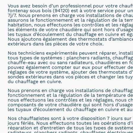
Vous avez besoin d’un professionnel pour votre chauf
fontenay sous bois (94120) est à votre service pour u
7j/7. Nous prenons en charge vos installations de cha
assurons le fonctionnement et la régulation de la te
habitation, nous effectuons les contrôles et les régl
les éléments de votre chaudière qui sont hors d’usa
les tuyaux d’écoulement du chauffage en cuivre et ég
Nous ajoutons également des thermostats d’ambiance
extérieurs dans les pièces de votre choix.
Nos techniciens expérimentés peuvent réparer, install
tous types de systèmes : planchers radiants, chauffag
chauffe-eau avec ou sans radiateurs, chaudières en fo
pouvez également compter sur eux pour effectuer de
réglages de votre système, ajouter des thermostats d
sondes extérieures dans vos pièces et changer les tuy
du chauffage en cuivre.
Nous prenons en charge vos installations de chauffag
fonctionnement et la régulation de la température de 
nous effectuons les contrôles et les réglages, nous c
composants de votre chaudière qui sont hors d’usag
les tuyaux d’écoulement du chauffage en cuivre et aus
Nos chauffagistes sont à
votre disposition 7 jours sur 
jours fériés. Nous effectuons toutes les opérations d’i
réparation et d’entretien de tous les types de systèm
radiateurs, planchers radiants, chauffages électrique