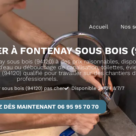
Accueil
Nos s
R À FONTENAY SOUS BOIS (
 sous bois (94120) à des prix raisonnables, dispo
'eau ou débouchage de canalisation, toilettes, évier,
(94120) qualifié pour travailler sur des chantiers d
professionnels.
 sous bois (94120) pas cher
Disponible 24/24 & 7/7
 DÉS MAINTENANT 06 95 95 70 70