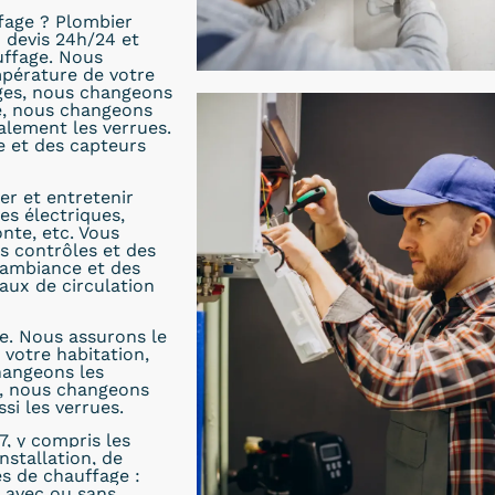
fage ? Plombier
n devis 24h/24 et
uffage. Nous
mpérature de votre
ages, nous changeons
ge, nous changeons
alement les verrues.
 et des capteurs
er et entretenir
es électriques,
nte, etc. Vous
s contrôles et des
’ambiance et des
aux de circulation
e. Nous assurons le
votre habitation,
hangeons les
e, nous changeons
si les verrues.
7, y compris les
nstallation, de
es de chauffage :
s avec ou sans