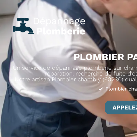
PLOMBIER PA
Un service de dépannage plomberie sur chambl
réparation, recherche de fuite d'ea
Notre artisan Plombier chambly (60230) qualif
Plombier cha
APPELEZ