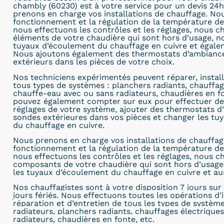
chambly (60230) est à votre service pour un devis 24h
prenons en charge vos installations de chauffage. No
fonctionnement et la régulation de la température de 
nous effectuons les contrôles et les réglages, nous c
éléments de votre chaudière qui sont hors d’usage, 
tuyaux d’écoulement du chauffage en cuivre et égalem
Nous ajoutons également des thermostats d’ambiance
extérieurs dans les pièces de votre choix.
Nos techniciens expérimentés peuvent réparer, install
tous types de systèmes : planchers radiants, chauffag
chauffe-eau avec ou sans radiateurs, chaudières en fo
pouvez également compter sur eux pour effectuer de
réglages de votre système, ajouter des thermostats d
sondes extérieures dans vos pièces et changer les tuy
du chauffage en cuivre.
Nous prenons en charge vos installations de chauffag
fonctionnement et la régulation de la température de 
nous effectuons les contrôles et les réglages, nous c
composants de votre chaudière qui sont hors d’usag
les tuyaux d’écoulement du chauffage en cuivre et aus
Nos chauffagistes sont à
votre disposition 7 jours sur 
jours fériés. Nous effectuons toutes les opérations d’i
réparation et d’entretien de tous les types de systèm
radiateurs, planchers radiants, chauffages électrique
radiateurs, chaudières en fonte, etc.