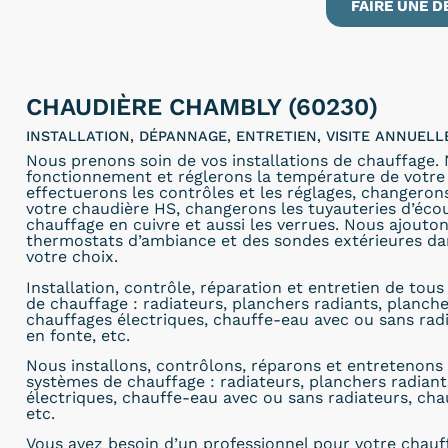
FAIRE UNE D
CHAUDIÈRE CHAMBLY (60230)
INSTALLATION, DÉPANNAGE, ENTRETIEN, VISITE ANNUEL
Nous prenons soin de vos installations de chauffage.
fonctionnement et réglerons la température de votre 
effectuerons les contrôles et les réglages, changero
votre chaudière HS, changerons les tuyauteries d’éc
chauffage en cuivre et aussi les verrues. Nous ajout
thermostats d’ambiance et des sondes extérieures dan
votre choix.
Installation, contrôle, réparation et entretien de tou
de chauffage : radiateurs, planchers radiants, planch
chauffages électriques, chauffe-eau avec ou sans rad
en fonte, etc.
Nous installons, contrôlons, réparons et entretenons 
systèmes de chauffage : radiateurs, planchers radiant
électriques, chauffe-eau avec ou sans radiateurs, cha
etc.
Vous avez besoin d’un professionnel pour votre chauf