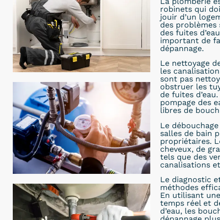
La plomberie es
robinets qui do
jouir d’un loge
des problèmes 
des fuites d’eau
important de fa
dépannage.
Le nettoyage de
les canalisatio
sont pas nettoy
obstruer les t
de fuites d’eau
pompage des eau
libres de bouch
Le débouchage d
salles de bain 
propriétaires. 
cheveux, de gra
tels que des ve
canalisations e
Le diagnostic e
méthodes effic
En utilisant un
temps réel et d
d’eau, les bou
dépannage plus r