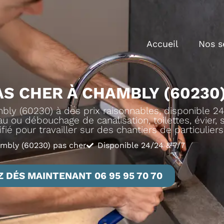
Accueil
Nos s
S CHER À CHAMBLY (60230
y (60230) à des prix raisonnables, disponible 24h
u ou débouchage de canalisation, toilettes, évier, sa
ié pour travailler sur des chantiers de particulier
mbly (60230) pas cher
Disponible 24/24 & 7/7
 DÉS MAINTENANT 06 95 95 70 70