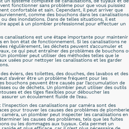
t un système complexe de canalisations, de tuyaux et de
ivent fonctionner sans problème pour que vous puissiez
ment confortable et sain. Cependant, il peut arriver que
surviennent, comme des bouchons dans les canalisations
 ou des inondations. Dans de telles situations, il est
ire appel à un plombier professionnel pour effectuer un
s canalisations est une étape importante pour maintenir
ns en bon état de fonctionnement. Si les canalisations ne
ées régulièrement, les déchets peuvent s’accumuler et
uyaux, ce qui peut entraîner des problèmes de bouchons o
. Un plombier peut utiliser des méthodes telles que le
x usées pour nettoyer les canalisations et les garder
ons.
es éviers, des toilettes, des douches, des lavabos et des
peut s’avérer être un problème fréquent pour les
Les bouchons peuvent être causés par l’accumulation de
isses ou de déchets. Un plombier peut utiliser des outils
ntouses et des tiges flexibles pour déboucher les
t assurer un écoulement fluide de l’eau.
t l’inspection des canalisations par caméra sont des
aces pour trouver les causes des problèmes de plomberie
e caméra, un plombier peut inspecter les canalisations en
éterminer les causes des problèmes, tels que les fuites
chons ou les dommages aux tuyaux. Cela permet un
apide et plus efficace, car il n’est plus nécessaire de