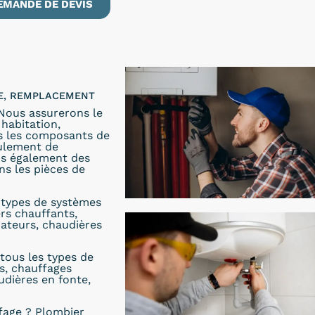
EMANDE DE DEVIS
LE, REMPLACEMENT
 Nous assurerons le
habitation,
ns les composants de
oulement de
ons également des
s les pièces de
s types de systèmes
ers chauffants,
iateurs, chaudières
tous les types de
s, chauffages
udières en fonte,
fage ? Plombier