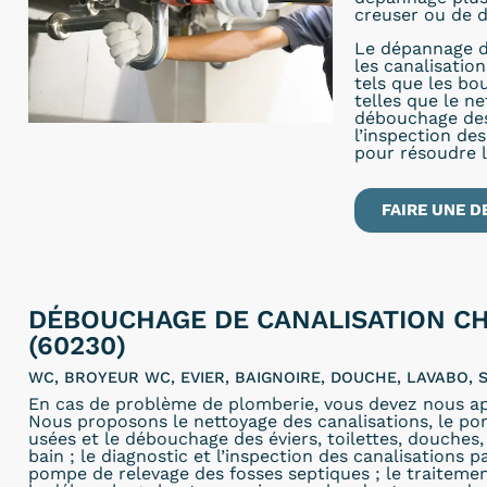
creuser ou de d
Le dépannage d
les canalisatio
tels que les bo
telles que le n
débouchage des 
l’inspection de
pour résoudre 
FAIRE UNE D
DÉBOUCHAGE DE CANALISATION C
(60230)
WC, BROYEUR WC, EVIER, BAIGNOIRE, DOUCHE, LAVABO, S
En cas de problème de plomberie, vous devez nous ap
Nous proposons le nettoyage des canalisations, le p
usées et le débouchage des éviers, toilettes, douches, 
bain ; le diagnostic et l’inspection des canalisations p
pompe de relevage des fosses septiques ; le traitemen