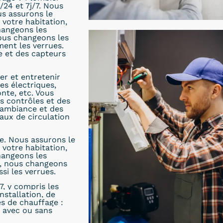
/24 et 7j/7. Nous
us assurons le
votre habitation,
hangeons les
nous changeons les
ent les verrues.
 et des capteurs
er et entretenir
es électriques,
nte, etc. Vous
s contrôles et des
’ambiance et des
aux de circulation
e. Nous assurons le
votre habitation,
hangeons les
e, nous changeons
si les verrues.
7, y compris les
nstallation, de
es de chauffage :
s avec ou sans