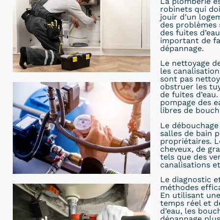
La plomberie es
robinets qui do
jouir d’un loge
des problèmes 
des fuites d’eau
important de fa
dépannage.
Le nettoyage de
les canalisatio
sont pas nettoy
obstruer les t
de fuites d’eau
pompage des eau
libres de bouch
Le débouchage d
salles de bain 
propriétaires. 
cheveux, de gra
tels que des ve
canalisations e
Le diagnostic e
méthodes effic
En utilisant un
temps réel et d
d’eau, les bou
dépannage plus r