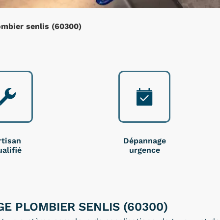
mbier senlis (60300)
rtisan
Dépannage
alifié
urgence
E PLOMBIER SENLIS (60300)