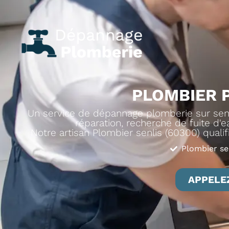
PLOMBIER P
Un service de dépannage plomberie sur senli
réparation, recherche de fuite d'ea
Notre artisan Plombier senlis (60300) qualif
Plombier se
APPELEZ