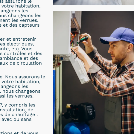
us assurons le
votre habitation,
hangeons les
nous changeons les
ent les verrues.
 et des capteurs
er et entretenir
es électriques,
nte, etc. Vous
s contrôles et des
’ambiance et des
aux de circulation
e. Nous assurons le
votre habitation,
hangeons les
e, nous changeons
si les verrues.
7, y compris les
nstallation, de
es de chauffage :
s avec ou sans
stions et de vous