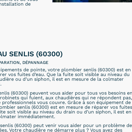
installation de
AU SENLIS (60300)
PARATION, DÉPANNAGE
ipements de pointe, votre plombier senlis (60300) est en
r vos fuites d’eau. Que la fuite soit visible au niveau du
audière ou d’un siphon, il est en mesure de la colmater
.
nlis (60300) peuvent vous aider pour tous vos besoins e
robinets qui fuient, aux chaudières qui ne répondent pas,
e professionnels vous couvre. Grâce à son équipement de
lombier senlis (60300) est en mesure de réparer vos fuite
ite soit visible au niveau du drain ou d’un siphon, il est en
colmater immédiatement.
senlis (60300) peut venir vous aider pour un problème de
ées. Votre chaudière ne démarre plus ? Vous avez des