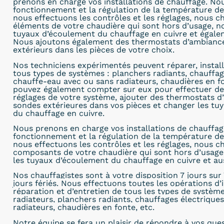
prenons en charge vos installations de chauffage. No
fonctionnement et la régulation de la température de 
nous effectuons les contrôles et les réglages, nous c
éléments de votre chaudière qui sont hors d’usage, 
tuyaux d’écoulement du chauffage en cuivre et égalem
Nous ajoutons également des thermostats d’ambiance
extérieurs dans les pièces de votre choix.
Nos techniciens expérimentés peuvent réparer, install
tous types de systèmes : planchers radiants, chauffag
chauffe-eau avec ou sans radiateurs, chaudières en fo
pouvez également compter sur eux pour effectuer de
réglages de votre système, ajouter des thermostats d
sondes extérieures dans vos pièces et changer les tuy
du chauffage en cuivre.
Nous prenons en charge vos installations de chauffag
fonctionnement et la régulation de la température de 
nous effectuons les contrôles et les réglages, nous c
composants de votre chaudière qui sont hors d’usag
les tuyaux d’écoulement du chauffage en cuivre et aus
Nos chauffagistes sont à
votre disposition 7 jours sur 
jours fériés. Nous effectuons toutes les opérations d’i
réparation et d’entretien de tous les types de systèm
radiateurs, planchers radiants, chauffages électrique
radiateurs, chaudières en fonte, etc.
Notre équipe se fera un plaisir de répondre à vos que