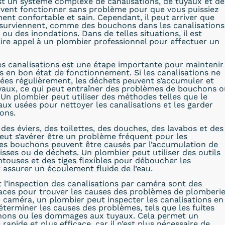
t un système complexe de canalisations, de tuyaux et de
ivent fonctionner sans problème pour que vous puissiez
ment confortable et sain. Cependant, il peut arriver que
surviennent, comme des bouchons dans les canalisations
 ou des inondations. Dans de telles situations, il est
ire appel à un plombier professionnel pour effectuer un
s canalisations est une étape importante pour maintenir
ns en bon état de fonctionnement. Si les canalisations ne
ées régulièrement, les déchets peuvent s’accumuler et
uyaux, ce qui peut entraîner des problèmes de bouchons o
. Un plombier peut utiliser des méthodes telles que le
x usées pour nettoyer les canalisations et les garder
ons.
es éviers, des toilettes, des douches, des lavabos et des
peut s’avérer être un problème fréquent pour les
Les bouchons peuvent être causés par l’accumulation de
isses ou de déchets. Un plombier peut utiliser des outils
ntouses et des tiges flexibles pour déboucher les
t assurer un écoulement fluide de l’eau.
t l’inspection des canalisations par caméra sont des
aces pour trouver les causes des problèmes de plomberie
e caméra, un plombier peut inspecter les canalisations en
éterminer les causes des problèmes, tels que les fuites
chons ou les dommages aux tuyaux. Cela permet un
apide et plus efficace, car il n’est plus nécessaire de