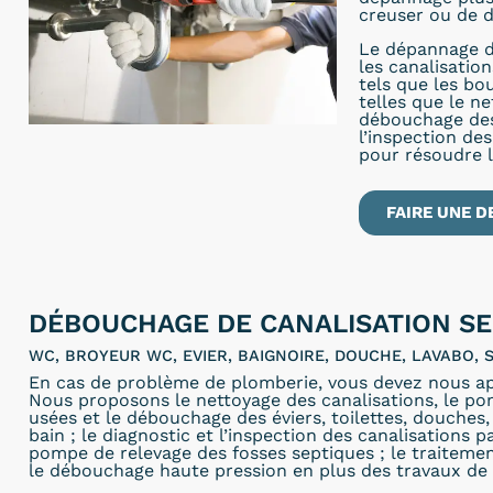
creuser ou de d
Le dépannage d
les canalisatio
tels que les bo
telles que le n
débouchage des 
l’inspection de
pour résoudre 
FAIRE UNE D
DÉBOUCHAGE DE CANALISATION SEN
WC, BROYEUR WC, EVIER, BAIGNOIRE, DOUCHE, LAVABO, S
En cas de problème de plomberie, vous devez nous ap
Nous proposons le nettoyage des canalisations, le p
usées et le débouchage des éviers, toilettes, douches, 
bain ; le diagnostic et l’inspection des canalisations p
pompe de relevage des fosses septiques ; le traitemen
le débouchage haute pression en plus des travaux de 