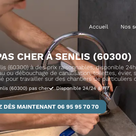
Accueil
Nos s
AS CHER À SENLIS (60300)
s (60300) à des prix raisonnables, disponible 24h/
u ou débouchage de canalisation, toilettes, évier, sa
ié pour travailler sur des chantiers de particuliers
nlis (60300) pas cher
Disponible 24/24 & 7/7
 DÉS MAINTENANT 06 95 95 70 70