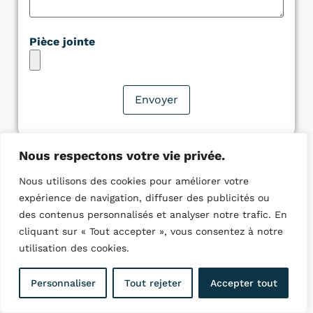
Pièce jointe
Nous respectons votre vie privée.
Nous utilisons des cookies pour améliorer votre
expérience de navigation, diffuser des publicités ou
Quelques villes ou nous
des contenus personnalisés et analyser notre trafic. En
intervenons :
cliquant sur « Tout accepter », vous consentez à notre
utilisation des cookies.
Plombier Beauvais
Plombier Compiègne
Personnaliser
Tout rejeter
Accepter tout
Plombier Creil