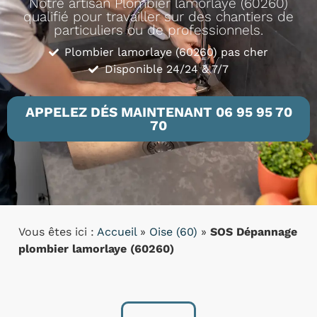
Notre artisan Plombier lamorlaye (60260)
qualifié pour travailler sur des chantiers de
particuliers ou de professionnels.
Plombier lamorlaye (60260) pas cher
Disponible 24/24 & 7/7
APPELEZ DÉS MAINTENANT 06 95 95 70
70
Vous êtes ici :
Accueil
»
Oise (60)
»
SOS Dépannage
plombier lamorlaye (60260)